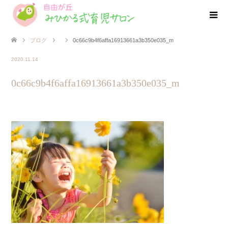
ブログ
0c66c9b4f6affa16913661a3b350e035_m
2020.11.14
0c66c9b4f6affa16913661a3b350e035_m