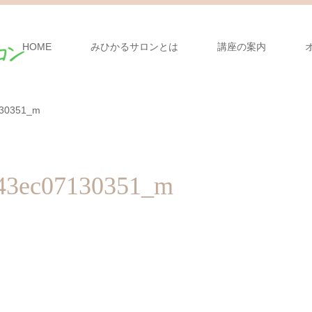
HOME
みひかるサロンとは
講座の案内
130351_m
f43ec07130351_m