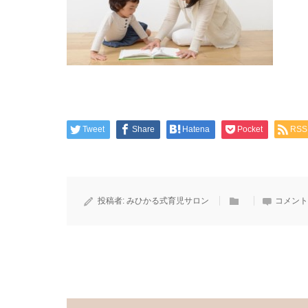
Tweet
Share
Hatena
Pocket
RSS
投稿者:
みひかる式育児サロン
コメント