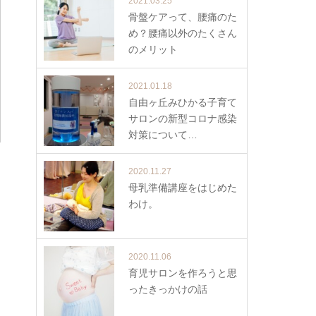
2021.03.25
骨盤ケアって、腰痛のた
め？腰痛以外のたくさん
のメリット
2021.01.18
自由ヶ丘みひかる子育て
サロンの新型コロナ感染
対策について…
2020.11.27
母乳準備講座をはじめた
わけ。
2020.11.06
育児サロンを作ろうと思
ったきっかけの話