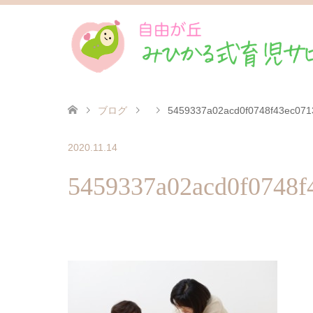
ブログ
5459337a02acd0f0748f43ec07
2020.11.14
5459337a02acd0f0748