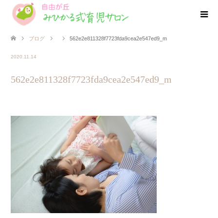
ブログ
562e2e811328f7723fda9cea2e547ed9_m
2020.11.14
562e2e811328f7723fda9cea2e547ed9_m