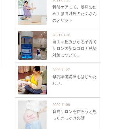
2021.03.25
骨盤ケアって、腰痛のた
め？腰痛以外のたくさん
のメリット
2021.01.18
自由ヶ丘みひかる子育て
サロンの新型コロナ感染
対策について…
2020.11.27
母乳準備講座をはじめた
わけ。
2020.11.06
育児サロンを作ろうと思
ったきっかけの話