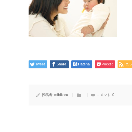
Tweet
Share
Hatena
Pocket
RSS
投稿者:
mihikaru
コメント:
0