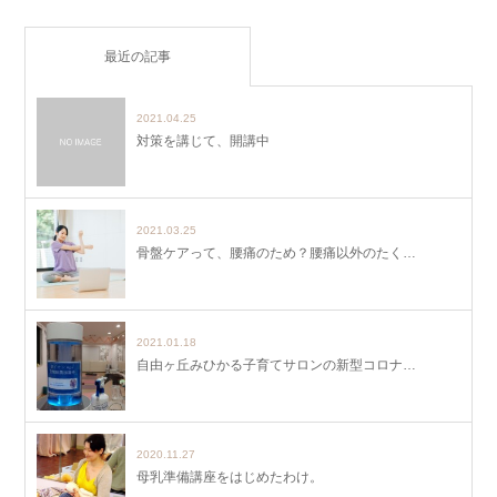
最近の記事
2021.04.25
対策を講じて、開講中
2021.03.25
骨盤ケアって、腰痛のため？腰痛以外のたく…
2021.01.18
自由ヶ丘みひかる子育てサロンの新型コロナ…
2020.11.27
母乳準備講座をはじめたわけ。