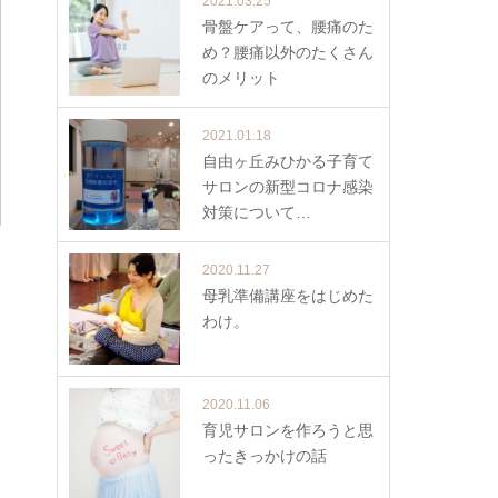
2021.03.25
骨盤ケアって、腰痛のた
め？腰痛以外のたくさん
のメリット
2021.01.18
自由ヶ丘みひかる子育て
サロンの新型コロナ感染
対策について…
2020.11.27
母乳準備講座をはじめた
わけ。
2020.11.06
育児サロンを作ろうと思
ったきっかけの話