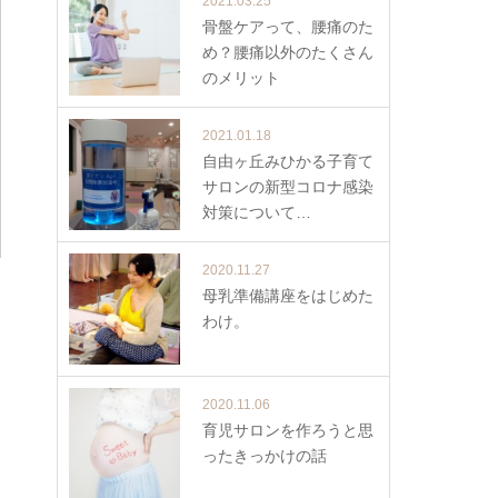
2021.03.25
骨盤ケアって、腰痛のた
め？腰痛以外のたくさん
のメリット
2021.01.18
自由ヶ丘みひかる子育て
サロンの新型コロナ感染
対策について…
2020.11.27
母乳準備講座をはじめた
わけ。
2020.11.06
育児サロンを作ろうと思
ったきっかけの話