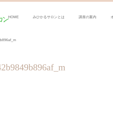
HOME
みひかるサロンとは
講座の案内
b896af_m
42b9849b896af_m