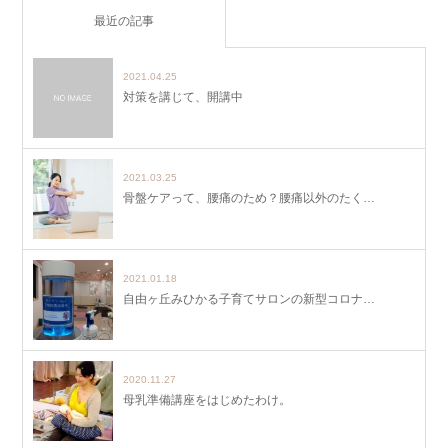
最近の記事
2021.04.25
対策を講じて、開講中
2021.03.25
骨盤ケアって、腰痛のため？腰痛以外のたく…
2021.01.18
自由ヶ丘みひかる子育てサロンの新型コロナ…
2020.11.27
母乳準備講座をはじめたわけ。