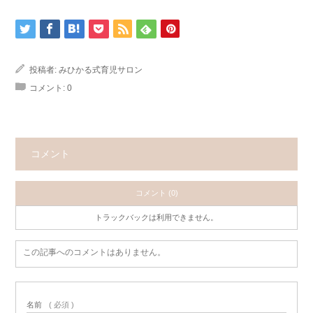
投稿者:
みひかる式育児サロン
コメント:
0
コメント
コメント (0)
トラックバックは利用できません。
この記事へのコメントはありません。
名前
( 必須 )