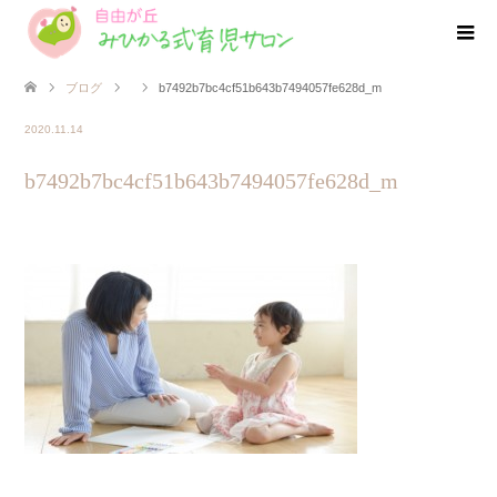
ブログ
b7492b7bc4cf51b643b7494057fe628d_m
2020.11.14
b7492b7bc4cf51b643b7494057fe628d_m