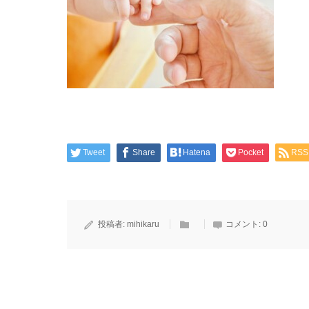
Tweet
Share
Hatena
Pocket
RSS
投稿者:
mihikaru
コメント:
0