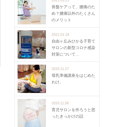
2021.03.25
骨盤ケアって、腰痛のた
め？腰痛以外のたくさん
のメリット
2021.01.18
自由ヶ丘みひかる子育て
サロンの新型コロナ感染
対策について…
2020.11.27
母乳準備講座をはじめた
わけ。
2020.11.06
育児サロンを作ろうと思
ったきっかけの話