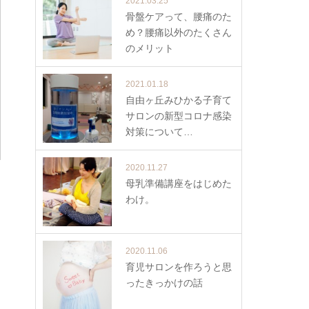
2021.03.25
骨盤ケアって、腰痛のた
め？腰痛以外のたくさん
のメリット
2021.01.18
自由ヶ丘みひかる子育て
サロンの新型コロナ感染
対策について…
2020.11.27
母乳準備講座をはじめた
わけ。
2020.11.06
育児サロンを作ろうと思
ったきっかけの話