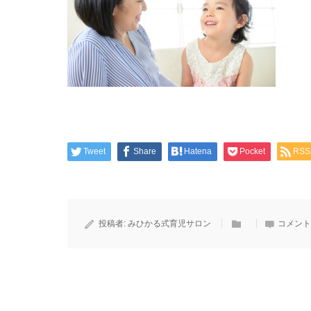
Tweet
Share
Hatena
Pocket
RSS
投稿者:
みひかる式育児サロン
コメント