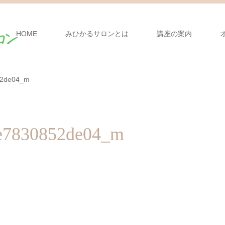
HOME
みひかるサロンとは
講座の案内
52de04_m
5e7830852de04_m