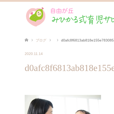
ブログ
d0afc8f6813ab818e155e78308
2020.11.14
d0afc8f6813ab818e15