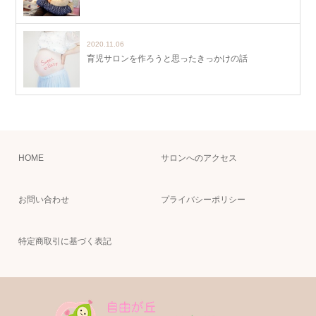
2020.11.06
育児サロンを作ろうと思ったきっかけの話
HOME
サロンへのアクセス
お問い合わせ
プライバシーポリシー
特定商取引に基づく表記