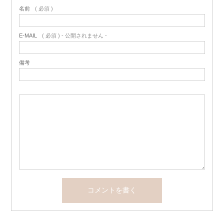
名前
( 必須 )
E-MAIL
( 必須 ) - 公開されません -
備考