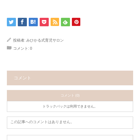
投稿者:
みひかる式育児サロン
コメント:
0
コメント
コメント (0)
トラックバックは利用できません。
この記事へのコメントはありません。